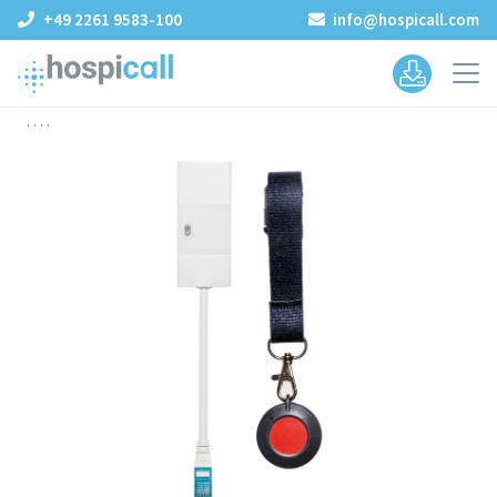
+49 2261 9583-100
info@hospicall.com
.
. .
.