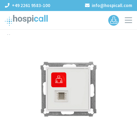
+49 2261 9583-100
info@hospicall.com
.
.